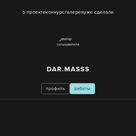
о проекте
конкурс
галерея
уже сделали
DAR.MASSS
профиль
работы